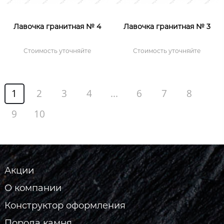
Лавочка гранитная № 4
Лавочка гранитная № 3
Стоимость уточняйте
Стоимость уточняйте
1
2
3
4
...
6
7
8
9
10
Акции
О компании
Конструктор оформления
Порода камня