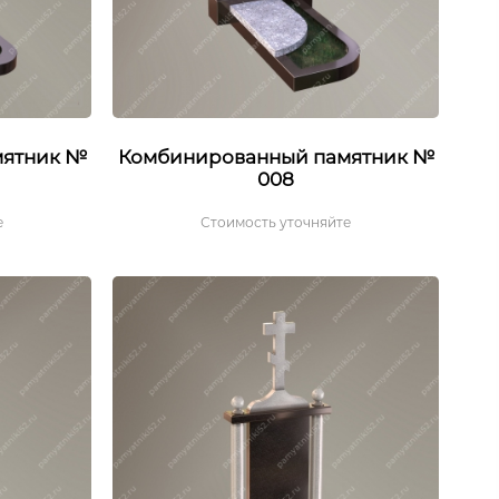
мятник №
Комбинированный памятник №
008
е
Стоимость уточняйте