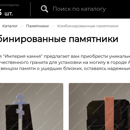
изготовили:
3
шт.
—
Каталог
—
Памятники
—
Комбинированные памятники
бинированные памятники
 "Империя камня" предлагает вам приобрести уникал
чественного гранита для установки на могилу в городе 
венцом памяти о ушедших близких, оставаясь надежным