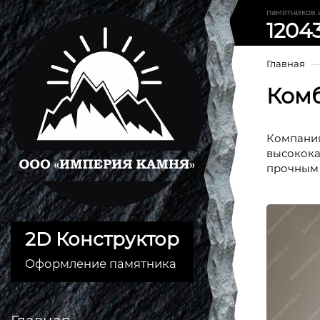
памятников 
1204
Главная
Ком
Компания
высокока
прочным 
2D Конструктор
Оформление памятника