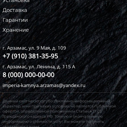
Установка
Доставка
Гарантии
Хранение
г. Арзамас, ул. 9 Мая, д. 109
+7 (910) 381-35-95
г. Арзамас, ул. Ленина, д. 115 А
8 (000) 000-00-00
imperia-kamnya.arzamas@yandex.ru
Данный сайт носит сугубо рекламно-информационный
характер, и ни при каких условиях не является публичной
офёртой, определяемой положением Статьи 437 (2)
Гражданского кодекса РФ. Точную и окончательную
информацию о стоимости услуг Вы можете получить,
связавшись с нами.