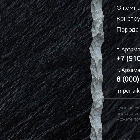
О комп
Констр
Порода
г. Арзама
+7 (91
г. Арзама
8 (000
imperia-
Данный сай
определяем
можете пол