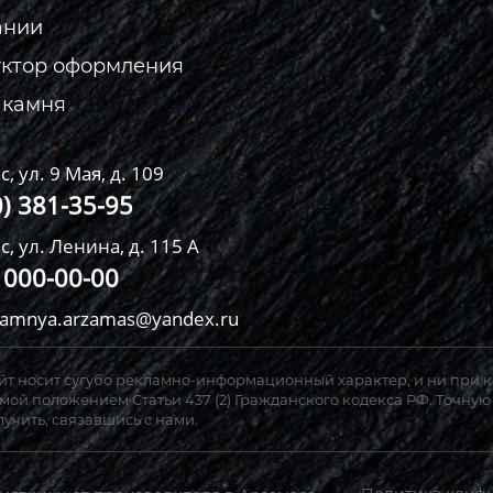
ании
уктор оформления
 камня
с, ул. 9 Мая, д. 109
0) 381-35-95
с, ул. Ленина, д. 115 А
) 000-00-00
kamnya.arzamas@yandex.ru
т носит сугубо рекламно-информационный характер, и ни при к
ой положением Статьи 437 (2) Гражданского кодекса РФ. Точную
учить, связавшись с нами.