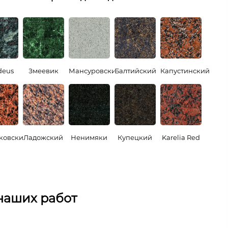
eus
Змеевик
Мансуровский
Балтийский
Капустинский
ковский
Ладожский
Ненимяки
Купецкий
Karelia Red
наших работ