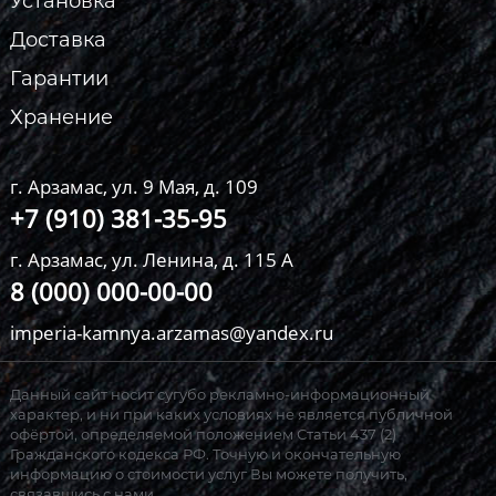
Установка
Доставка
Гарантии
Хранение
г. Арзамас, ул. 9 Мая, д. 109
+7 (910) 381-35-95
г. Арзамас, ул. Ленина, д. 115 А
8 (000) 000-00-00
imperia-kamnya.arzamas@yandex.ru
Данный сайт носит сугубо рекламно-информационный
характер, и ни при каких условиях не является публичной
офёртой, определяемой положением Статьи 437 (2)
Гражданского кодекса РФ. Точную и окончательную
информацию о стоимости услуг Вы можете получить,
связавшись с нами.