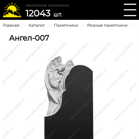
памятников изготовили:
12043
шт.
Главная
—
Каталог
—
Памятники
—
Резные памятники
—
Ангел-007