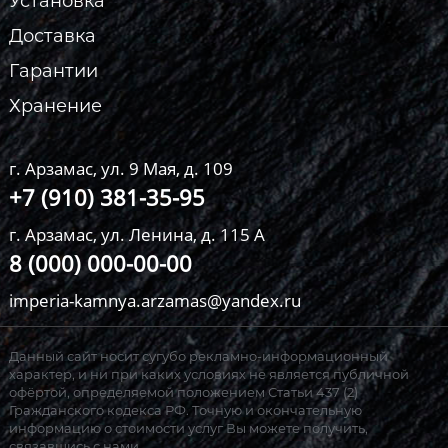
Установка
Доставка
Гарантии
Хранение
г. Арзамас, ул. 9 Мая, д. 109
+7 (910) 381-35-95
г. Арзамас, ул. Ленина, д. 115 А
8 (000) 000-00-00
imperia-kamnya.arzamas@yandex.ru
Данный сайт носит сугубо рекламно-информационный
характер, и ни при каких условиях не является публичной
офёртой, определяемой положением Статьи 437 (2)
Гражданского кодекса РФ. Точную и окончательную
информацию о стоимости услуг Вы можете получить,
связавшись с нами.