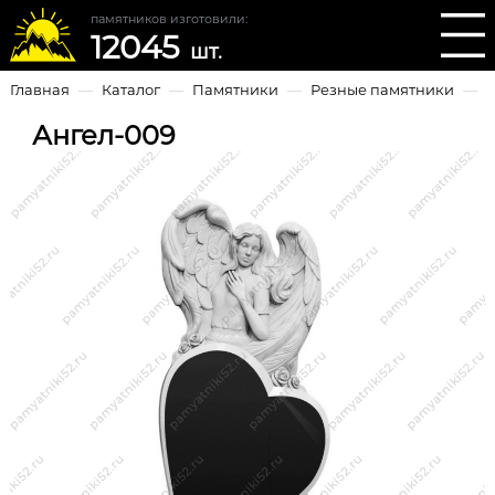
памятников изготовили:
12045
шт.
Главная
—
Каталог
—
Памятники
—
Резные памятники
—
Ангел-009