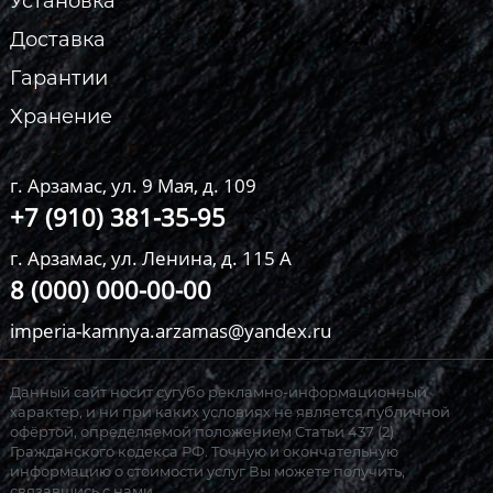
Установка
Доставка
Гарантии
Хранение
г. Арзамас, ул. 9 Мая, д. 109
+7 (910) 381-35-95
г. Арзамас, ул. Ленина, д. 115 А
8 (000) 000-00-00
imperia-kamnya.arzamas@yandex.ru
Данный сайт носит сугубо рекламно-информационный
характер, и ни при каких условиях не является публичной
офёртой, определяемой положением Статьи 437 (2)
Гражданского кодекса РФ. Точную и окончательную
информацию о стоимости услуг Вы можете получить,
связавшись с нами.