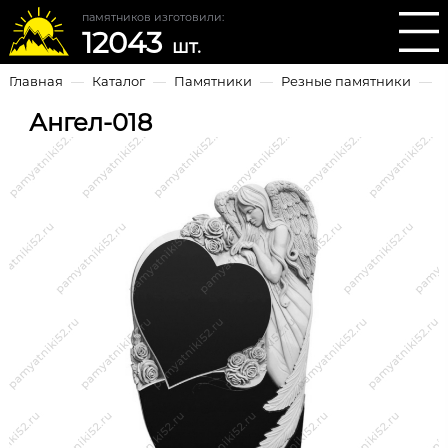
памятников изготовили:
12043
шт.
Главная
—
Каталог
—
Памятники
—
Резные памятники
—
Ангел-018