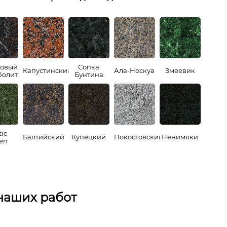
товый
Сопка
Капустинский
Ала-Носкуа
Змеевик
олит
Бунтина
tic
Балтийский
Купецкий
Покостовский
Ненимяки
en
наших работ