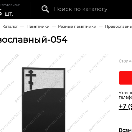
изготовили:
5
шт.
—
Каталог
—
Памятники
—
Резные памятники
—
Православн
вославный-054
Стоим
Уточн
телеф
+7 (
Возм