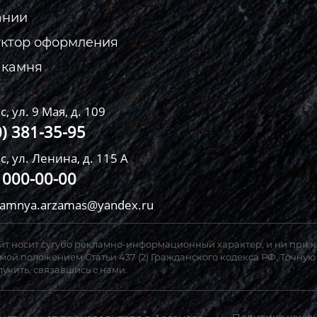
ании
уктор оформления
 камня
с, ул. 9 Мая, д. 109
0) 381-35-95
с, ул. Ленина, д. 115 А
) 000-00-00
kamnya.arzamas@yandex.ru
т носит сугубо рекламно-информационный характер, и ни при к
ой положением Статьи 437 (2) Гражданского кодекса РФ. Точную
учить, связавшись с нами.