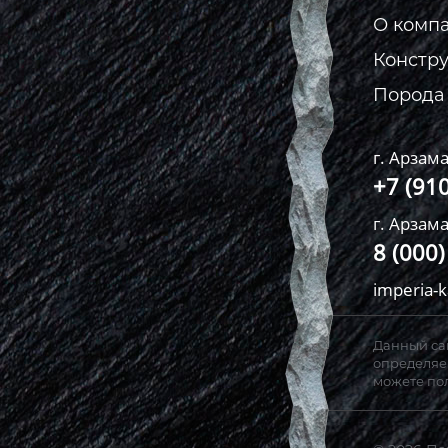
О комп
Констр
Порода
г. Арзама
+7 (91
г. Арзама
8 (000
imperia-
Данный сай
определяем
можете пол